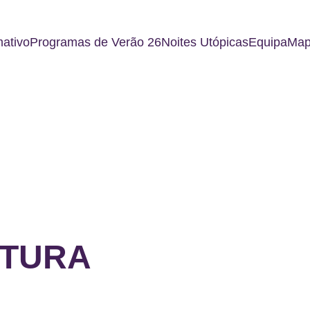
ativo
Programas de Verão 26
Noites Utópicas
Equipa
Map
NTURA