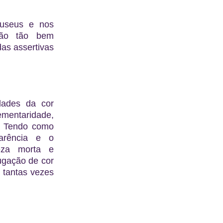
museus e nos
tão tão bem
as assertivas
dades da cor
mentaridade,
eo. Tendo como
sparência e o
eza morta e
ugação de cor
 tantas vezes